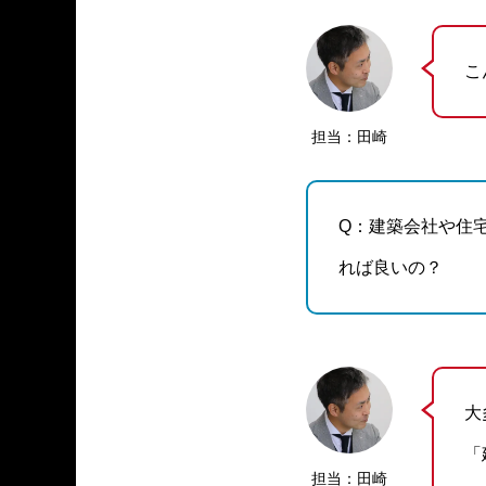
こ
担当：田崎
Q：建築会社や住
れば良いの？
大
「
担当：田崎